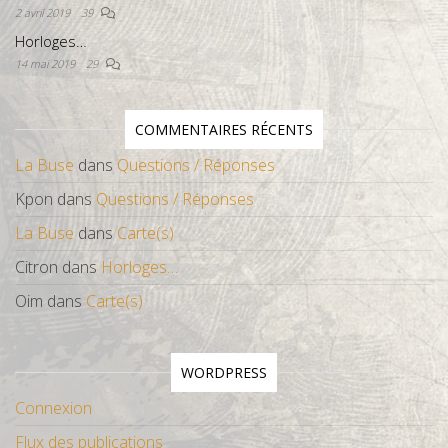
2 avril 2019
39
Horloges…
14 mai 2019
29
COMMENTAIRES RÉCENTS
La Buse
dans
Questions / Réponses
Kpon
dans
Questions / Réponses
La Buse
dans
Carte(s)
Citron
dans
Horloges…
Oim
dans
Carte(s)
WORDPRESS
Connexion
Flux des publications