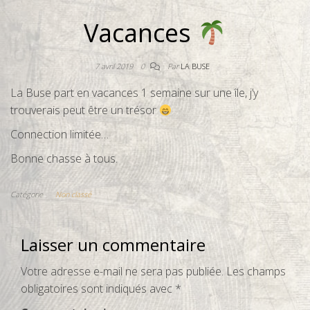
Vacances
7 avril 2019
0
Par
LA BUSE
La Buse part en vacances 1 semaine sur une île, j’y
trouverais peut être un trésor
Connection limitée…
Bonne chasse à tous.
Catégorie
Non classé
Laisser un commentaire
Votre adresse e-mail ne sera pas publiée.
Les champs
obligatoires sont indiqués avec
*