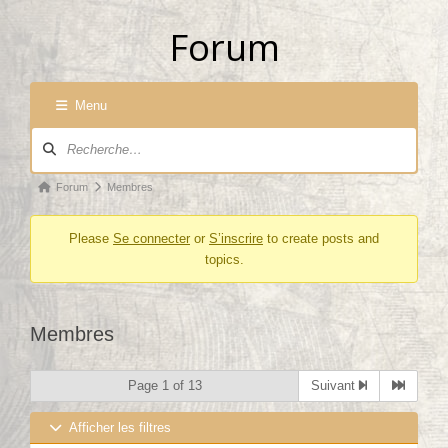
Forum
Menu
Navigation du forum
Fil d’Ariane du forum – Vous êtes ici :
Forum
Membres
Please
Se connecter
or
S’inscrire
to create posts and
topics.
Membres
Page 1 of 13
Suivant
Afficher les filtres