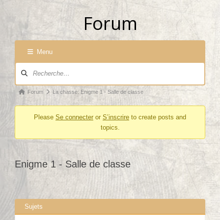
Forum
Menu
Navigation du forum
Fil d’Ariane du forum – Vous êtes ici :
Forum
La chasse: Enigme 1 - Salle de classe
Please
Se connecter
or
S’inscrire
to create posts and
topics.
Enigme 1 - Salle de classe
Sujets