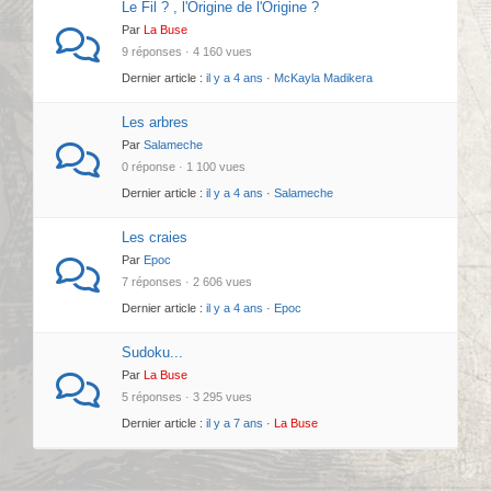
Le Fil ? , l'Origine de l'Origine ?
Par
La Buse
9 réponses · 4 160 vues
Dernier article :
il y a 4 ans
·
McKayla Madikera
Les arbres
Par
Salameche
0 réponse · 1 100 vues
Dernier article :
il y a 4 ans
·
Salameche
Les craies
Par
Epoc
7 réponses · 2 606 vues
Dernier article :
il y a 4 ans
·
Epoc
Sudoku...
Par
La Buse
5 réponses · 3 295 vues
Dernier article :
il y a 7 ans
·
La Buse