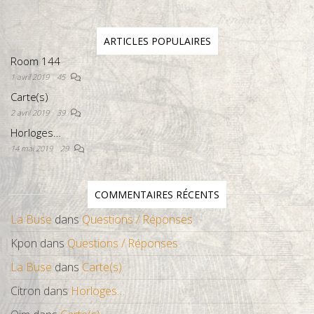
ARTICLES POPULAIRES
Room 144
1 avril 2019
45
Carte(s)
2 avril 2019
39
Horloges…
14 mai 2019
29
COMMENTAIRES RÉCENTS
La Buse
dans
Questions / Réponses
Kpon
dans
Questions / Réponses
La Buse
dans
Carte(s)
Citron
dans
Horloges…